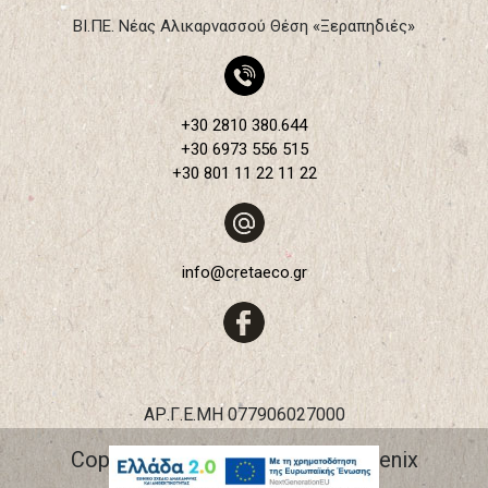
ΒΙ.ΠΕ. Νέας Αλικαρνασσού Θέση «Ξεραπηδιές»
+30 2810 380.644
+30 6973 556 515
+30 801 11 22 11 22
info@cretaeco.gr
ΑΡ.Γ.Ε.ΜΗ 077906027000
Copyright 2026 © creta eco phoenix