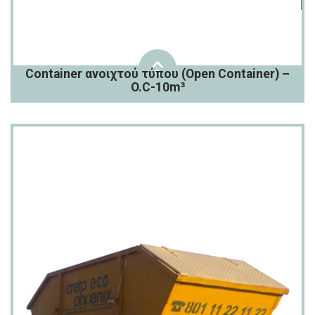
Container ανοιχτού τύπου (Open Container) –
O.C-10m³